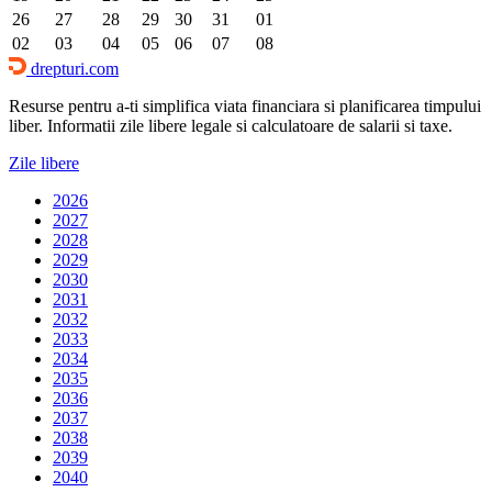
26
27
28
29
30
31
01
02
03
04
05
06
07
08
drepturi.com
Resurse pentru a-ti simplifica viata financiara si planificarea timpului
liber. Informatii zile libere legale si calculatoare de salarii si taxe.
Zile libere
2026
2027
2028
2029
2030
2031
2032
2033
2034
2035
2036
2037
2038
2039
2040