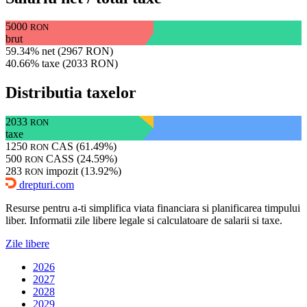
5000
RON
brut
59.34% net (2967 RON)
40.66% taxe (2033 RON)
Distributia taxelor
2033
RON
taxe
1250
CAS (61.49%)
RON
500
CASS (24.59%)
RON
283
impozit (13.92%)
RON
drepturi.com
Resurse pentru a-ti simplifica viata financiara si planificarea timpului
liber. Informatii zile libere legale si calculatoare de salarii si taxe.
Zile libere
2026
2027
2028
2029