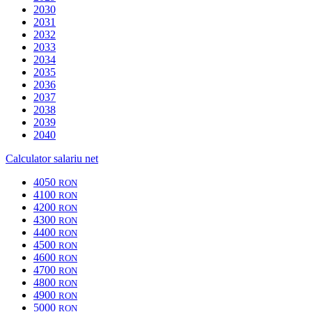
2030
2031
2032
2033
2034
2035
2036
2037
2038
2039
2040
Calculator salariu net
4050
RON
4100
RON
4200
RON
4300
RON
4400
RON
4500
RON
4600
RON
4700
RON
4800
RON
4900
RON
5000
RON