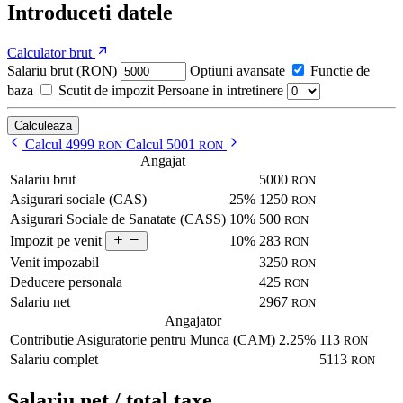
Introduceti datele
Calculator brut
Salariu brut (RON)
Optiuni avansate
Functie de
baza
Scutit de impozit
Persoane in intretinere
Calculeaza
Calcul 4999
Calcul 5001
RON
RON
Angajat
Salariu brut
5000
RON
Asigurari sociale (CAS)
25%
1250
RON
Asigurari Sociale de Sanatate (CASS)
10%
500
RON
10%
283
Impozit pe venit
RON
Venit impozabil
3250
RON
Deducere personala
425
RON
Salariu net
2967
RON
Angajator
Contributie Asiguratorie pentru Munca (CAM)
2.25%
113
RON
Salariu complet
5113
RON
Salariu net / total taxe