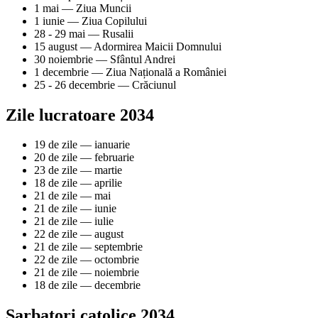
1 mai
—
Ziua Muncii
1 iunie
—
Ziua Copilului
28 - 29 mai
—
Rusalii
15 august
—
Adormirea Maicii Domnului
30 noiembrie
—
Sfântul Andrei
1 decembrie
—
Ziua Națională a României
25 - 26 decembrie
—
Crăciunul
Zile lucratoare 2034
19 de zile
—
ianuarie
20 de zile
—
februarie
23 de zile
—
martie
18 de zile
—
aprilie
21 de zile
—
mai
21 de zile
—
iunie
21 de zile
—
iulie
22 de zile
—
august
21 de zile
—
septembrie
22 de zile
—
octombrie
21 de zile
—
noiembrie
18 de zile
—
decembrie
Sarbatori catolice 2034