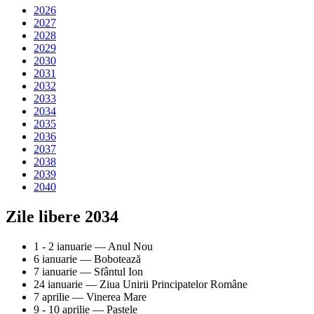
2026
2027
2028
2029
2030
2031
2032
2033
2034
2035
2036
2037
2038
2039
2040
Zile libere 2034
1 - 2 ianuarie
—
Anul Nou
6 ianuarie
—
Bobotează
7 ianuarie
—
Sfântul Ion
24 ianuarie
—
Ziua Unirii Principatelor Române
7 aprilie
—
Vinerea Mare
9 - 10 aprilie
—
Paștele