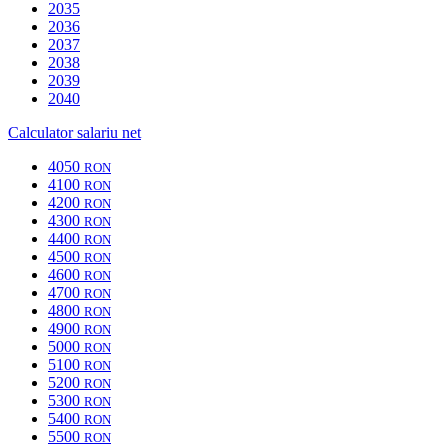
2035
2036
2037
2038
2039
2040
Calculator salariu net
4050
RON
4100
RON
4200
RON
4300
RON
4400
RON
4500
RON
4600
RON
4700
RON
4800
RON
4900
RON
5000
RON
5100
RON
5200
RON
5300
RON
5400
RON
5500
RON