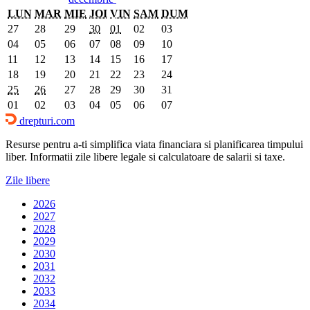
LUN
MAR
MIE
JOI
VIN
SAM
DUM
27
28
29
30
01
02
03
04
05
06
07
08
09
10
11
12
13
14
15
16
17
18
19
20
21
22
23
24
25
26
27
28
29
30
31
01
02
03
04
05
06
07
drepturi.com
Resurse pentru a-ti simplifica viata financiara si planificarea timpului
liber. Informatii zile libere legale si calculatoare de salarii si taxe.
Zile libere
2026
2027
2028
2029
2030
2031
2032
2033
2034