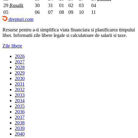
29
Rusalii
30
31
01
02
03
04
05
06
07
08
09
10
11
drepturi.com
Resurse pentru a-ti simplifica viata financiara si planificarea timpului
liber. Informatii zile libere legale si calculatoare de salarii si taxe.
Zile libere
2026
2027
2028
2029
2030
2031
2032
2033
2034
2035
2036
2037
2038
2039
2040