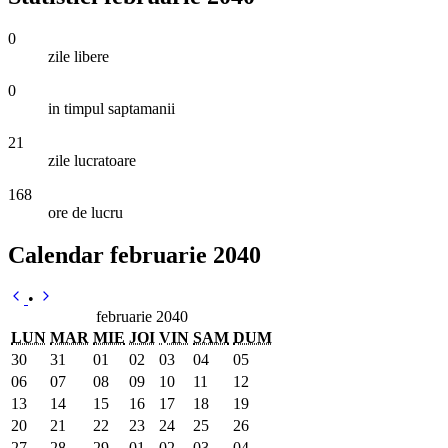
0
zile libere
0
in timpul saptamanii
21
zile lucratoare
168
ore de lucru
Calendar februarie 2040
•
februarie 2040
LUN
MAR
MIE
JOI
VIN
SAM
DUM
30
31
01
02
03
04
05
06
07
08
09
10
11
12
13
14
15
16
17
18
19
20
21
22
23
24
25
26
27
28
29
01
02
03
04