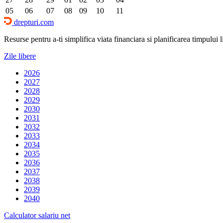
05
06
07
08
09
10
11
drepturi.com
Resurse pentru a-ti simplifica viata financiara si planificarea timpului lib
Zile libere
2026
2027
2028
2029
2030
2031
2032
2033
2034
2035
2036
2037
2038
2039
2040
Calculator salariu net