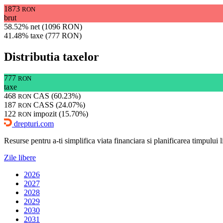
1873
RON
brut
58.52% net (1096 RON)
41.48% taxe (777 RON)
Distributia taxelor
777
RON
taxe
468
CAS (60.23%)
RON
187
CASS (24.07%)
RON
122
impozit (15.70%)
RON
drepturi.com
Resurse pentru a-ti simplifica viata financiara si planificarea timpului lib
Zile libere
2026
2027
2028
2029
2030
2031