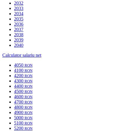
2032
2033
2034
2035
2036
2037
2038
2039
2040
Calculator salariu net
4050
RON
4100
RON
4200
RON
4300
RON
4400
RON
4500
RON
4600
RON
4700
RON
4800
RON
4900
RON
5000
RON
5100
RON
5200
RON