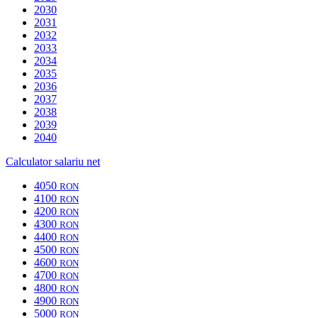
2030
2031
2032
2033
2034
2035
2036
2037
2038
2039
2040
Calculator salariu net
4050
RON
4100
RON
4200
RON
4300
RON
4400
RON
4500
RON
4600
RON
4700
RON
4800
RON
4900
RON
5000
RON