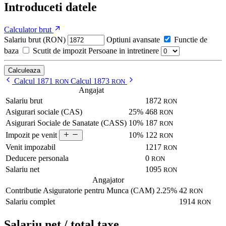
Introduceti datele
Calculator brut
Salariu brut (RON)
Optiuni avansate
Functie de
baza
Scutit de impozit
Persoane in intretinere
Calculeaza
Calcul 1871
Calcul 1873
RON
RON
Angajat
Salariu brut
1872
RON
Asigurari sociale (CAS)
25%
468
RON
Asigurari Sociale de Sanatate (CASS)
10%
187
RON
10%
122
Impozit pe venit
RON
Venit impozabil
1217
RON
Deducere personala
0
RON
Salariu net
1095
RON
Angajator
Contributie Asiguratorie pentru Munca (CAM)
2.25%
42
RON
Salariu complet
1914
RON
Salariu net / total taxe