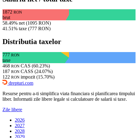
1872
RON
brut
58.49% net (1095 RON)
41.51% taxe (777 RON)
Distributia taxelor
777
RON
taxe
468
CAS (60.23%)
RON
187
CASS (24.07%)
RON
122
impozit (15.70%)
RON
drepturi.com
Resurse pentru a-ti simplifica viata financiara si planificarea timpului
liber. Informatii zile libere legale si calculatoare de salarii si taxe.
Zile libere
2026
2027
2028
2029