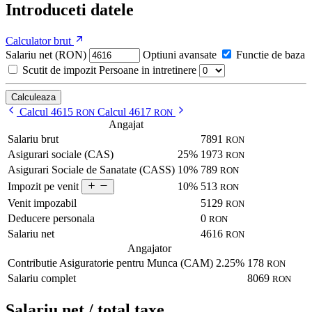
Introduceti datele
Calculator brut
Salariu net (RON)
Optiuni avansate
Functie de baza
Scutit de impozit
Persoane in intretinere
Calculeaza
Calcul 4615
Calcul 4617
RON
RON
Angajat
Salariu brut
7891
RON
Asigurari sociale (CAS)
25%
1973
RON
Asigurari Sociale de Sanatate (CASS)
10%
789
RON
10%
513
Impozit pe venit
RON
Venit impozabil
5129
RON
Deducere personala
0
RON
Salariu net
4616
RON
Angajator
Contributie Asiguratorie pentru Munca (CAM)
2.25%
178
RON
Salariu complet
8069
RON
Salariu net / total taxe