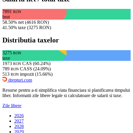
7891
RON
brut
58.50% net (4616 RON)
41.50% taxe (3275 RON)
Distributia taxelor
3275
RON
taxe
1973
CAS (60.24%)
RON
789
CASS (24.09%)
RON
513
impozit (15.66%)
RON
drepturi.com
Resurse pentru a-ti simplifica viata financiara si planificarea timpului
liber. Informatii zile libere legale si calculatoare de salarii si taxe.
Zile libere
2026
2027
2028
2029