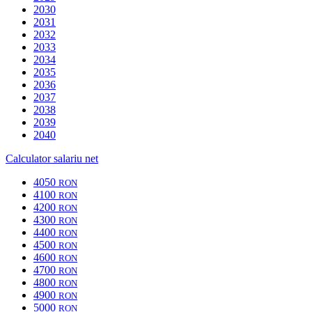
2030
2031
2032
2033
2034
2035
2036
2037
2038
2039
2040
Calculator salariu net
4050
RON
4100
RON
4200
RON
4300
RON
4400
RON
4500
RON
4600
RON
4700
RON
4800
RON
4900
RON
5000
RON