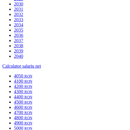
2030
2031
2032
2033
2034
2035
2036
2037
2038
2039
2040
Calculator salariu net
4050
RON
4100
RON
4200
RON
4300
RON
4400
RON
4500
RON
4600
RON
4700
RON
4800
RON
4900
RON
5000
RON