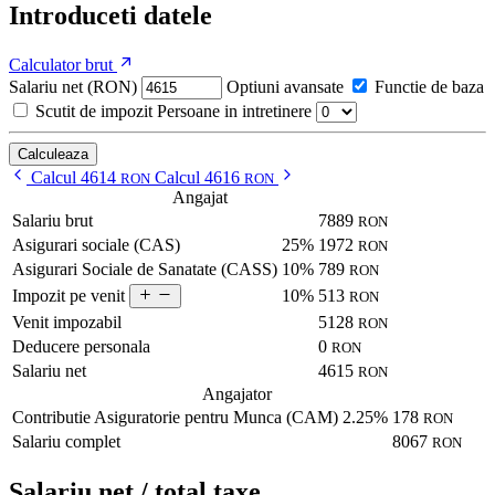
Introduceti datele
Calculator brut
Salariu net (RON)
Optiuni avansate
Functie de baza
Scutit de impozit
Persoane in intretinere
Calculeaza
Calcul 4614
Calcul 4616
RON
RON
Angajat
Salariu brut
7889
RON
Asigurari sociale (CAS)
25%
1972
RON
Asigurari Sociale de Sanatate (CASS)
10%
789
RON
10%
513
Impozit pe venit
RON
Venit impozabil
5128
RON
Deducere personala
0
RON
Salariu net
4615
RON
Angajator
Contributie Asiguratorie pentru Munca (CAM)
2.25%
178
RON
Salariu complet
8067
RON
Salariu net / total taxe