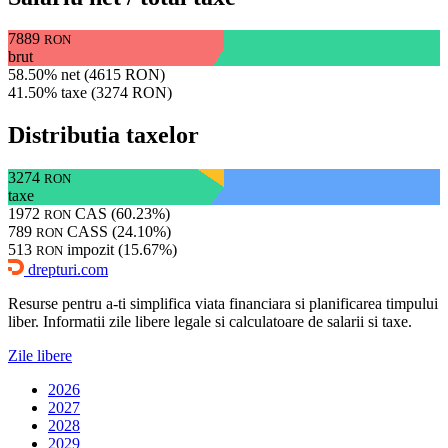
7889
RON
brut
58.50% net (4615 RON)
41.50% taxe (3274 RON)
Distributia taxelor
3274
RON
taxe
1972
CAS (60.23%)
RON
789
CASS (24.10%)
RON
513
impozit (15.67%)
RON
drepturi.com
Resurse pentru a-ti simplifica viata financiara si planificarea timpului
liber. Informatii zile libere legale si calculatoare de salarii si taxe.
Zile libere
2026
2027
2028
2029