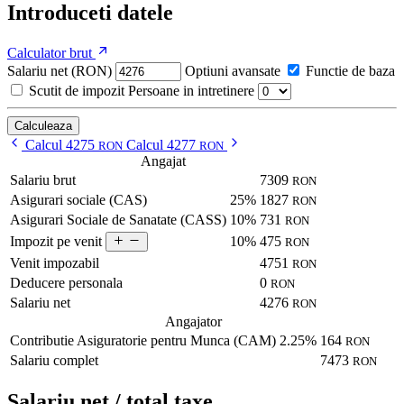
Introduceti datele
Calculator brut
Salariu net (RON)
Optiuni avansate
Functie de baza
Scutit de impozit
Persoane in intretinere
Calculeaza
Calcul 4275
Calcul 4277
RON
RON
Angajat
Salariu brut
7309
RON
Asigurari sociale (CAS)
25%
1827
RON
Asigurari Sociale de Sanatate (CASS)
10%
731
RON
10%
475
Impozit pe venit
RON
Venit impozabil
4751
RON
Deducere personala
0
RON
Salariu net
4276
RON
Angajator
Contributie Asiguratorie pentru Munca (CAM)
2.25%
164
RON
Salariu complet
7473
RON
Salariu net / total taxe