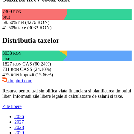
7309
RON
brut
58.50% net (4276 RON)
41.50% taxe (3033 RON)
Distributia taxelor
3033
RON
taxe
1827
CAS (60.24%)
RON
731
CASS (24.10%)
RON
475
impozit (15.66%)
RON
drepturi.com
Resurse pentru a-ti simplifica viata financiara si planificarea timpului
liber. Informatii zile libere legale si calculatoare de salarii si taxe.
Zile libere
2026
2027
2028
2029