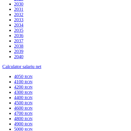
2030
2031
2032
2033
2034
2035
2036
2037
2038
2039
2040
Calculator salariu net
4050
RON
4100
RON
4200
RON
4300
RON
4400
RON
4500
RON
4600
RON
4700
RON
4800
RON
4900
RON
5000
RON