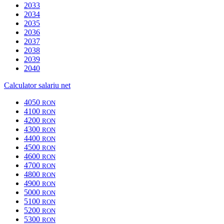
2033
2034
2035
2036
2037
2038
2039
2040
Calculator salariu net
4050
RON
4100
RON
4200
RON
4300
RON
4400
RON
4500
RON
4600
RON
4700
RON
4800
RON
4900
RON
5000
RON
5100
RON
5200
RON
5300
RON