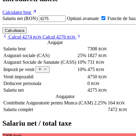
Calculator brut
Salariu net (RON)
Optiuni avansate
Functie de baz
Calculeaza
Calcul 4274
Calcul 4276
RON
RON
Angajat
Salariu brut
7308
RON
Asigurari sociale (CAS)
25%
1827
RON
Asigurari Sociale de Sanatate (CASS)
10%
731
RON
10%
475
Impozit pe venit
RON
Venit impozabil
4750
RON
Deducere personala
0
RON
Salariu net
4275
RON
Angajator
Contributie Asiguratorie pentru Munca (CAM)
2.25%
164
RON
Salariu complet
7472
RON
Salariu net / total taxe
7308