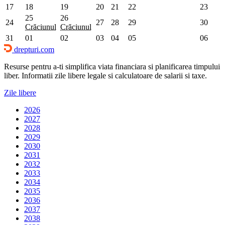
17
18
19
20
21
22
23
25
26
24
27
28
29
30
Crăciunul
Crăciunul
31
01
02
03
04
05
06
drepturi.com
Resurse pentru a-ti simplifica viata financiara si planificarea timpului
liber. Informatii zile libere legale si calculatoare de salarii si taxe.
Zile libere
2026
2027
2028
2029
2030
2031
2032
2033
2034
2035
2036
2037
2038