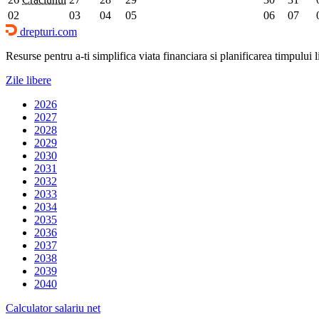
02
03
04
05
06
07
drepturi.com
Resurse pentru a-ti simplifica viata financiara si planificarea timpului lib
Zile libere
2026
2027
2028
2029
2030
2031
2032
2033
2034
2035
2036
2037
2038
2039
2040
Calculator salariu net