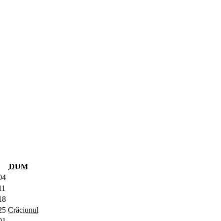
DUM
04
11
18
25
Crăciunul
01