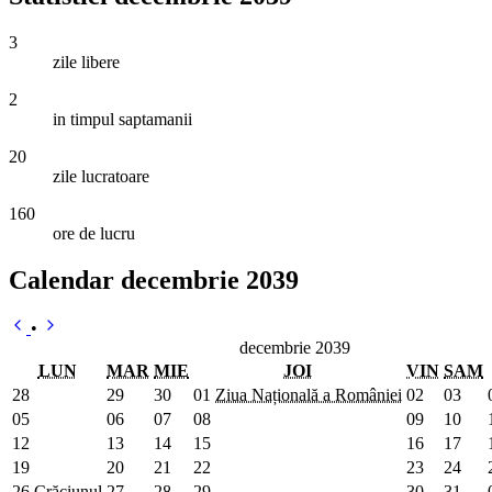
3
zile libere
2
in timpul saptamanii
20
zile lucratoare
160
ore de lucru
Calendar decembrie 2039
•
decembrie 2039
LUN
MAR
MIE
JOI
VIN
SAM
28
29
30
01
Ziua Națională a României
02
03
05
06
07
08
09
10
12
13
14
15
16
17
19
20
21
22
23
24
26
Crăciunul
27
28
29
30
31