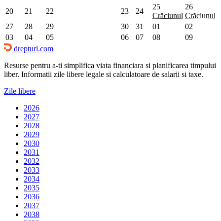
25
26
20
21
22
23
24
Crăciunul
Crăciunul
27
28
29
30
31
01
02
03
04
05
06
07
08
09
drepturi.com
Resurse pentru a-ti simplifica viata financiara si planificarea timpului
liber. Informatii zile libere legale si calculatoare de salarii si taxe.
Zile libere
2026
2027
2028
2029
2030
2031
2032
2033
2034
2035
2036
2037
2038