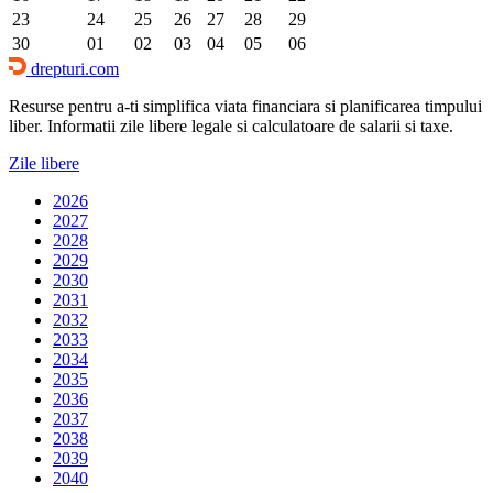
23
24
25
26
27
28
29
30
01
02
03
04
05
06
drepturi.com
Resurse pentru a-ti simplifica viata financiara si planificarea timpului
liber. Informatii zile libere legale si calculatoare de salarii si taxe.
Zile libere
2026
2027
2028
2029
2030
2031
2032
2033
2034
2035
2036
2037
2038
2039
2040