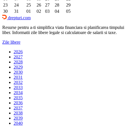
23
24
25
26
27
28
29
30
31
01
02
03
04
05
drepturi.com
Resurse pentru a-ti simplifica viata financiara si planificarea timpului
liber. Informatii zile libere legale si calculatoare de salarii si taxe.
Zile libere
2026
2027
2028
2029
2030
2031
2032
2033
2034
2035
2036
2037
2038
2039
2040