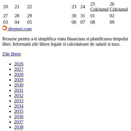
25
26
20
21
22
23
24
Crăciunul
Crăciunul
27
28
29
30
31
01
02
03
04
05
06
07
08
09
drepturi.com
Resurse pentru a-ti simplifica viata financiara si planificarea timpului
liber. Informatii zile libere legale si calculatoare de salarii si taxe.
Zile libere
2026
2027
2028
2029
2030
2031
2032
2033
2034
2035
2036
2037
2038