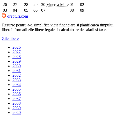
26
27
28
29
30
Vinerea Mare
01
02
03
04
05
06
07
08
09
drepturi.com
Resurse pentru a-ti simplifica viata financiara si planificarea timpului
liber. Informatii zile libere legale si calculatoare de salarii si taxe.
Zile libere
2026
2027
2028
2029
2030
2031
2032
2033
2034
2035
2036
2037
2038
2039
2040