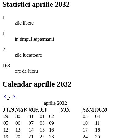
Statistici aprilie 2032
1
zile libere
1
in timpul saptamanii
21
zile lucratoare
168
ore de lucru
Calendar aprilie 2032
•
aprilie 2032
LUN
MAR
MIE
JOI
VIN
SAM
DUM
29
30
31
01
02
03
04
05
06
07
08
09
10
11
12
13
14
15
16
17
18
19
20
21
22
23
24
25