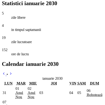
Statistici ianuarie 2030
5
zile libere
4
in timpul saptamanii
19
zile lucratoare
152
ore de lucru
Calendar ianuarie 2030
•
ianuarie 2030
LUN
MAR
MIE
JOI
VIN
SAM
DUM
01
02
06
31
Anul
Anul
03
04
05
Bobotează
Nou
Nou
07