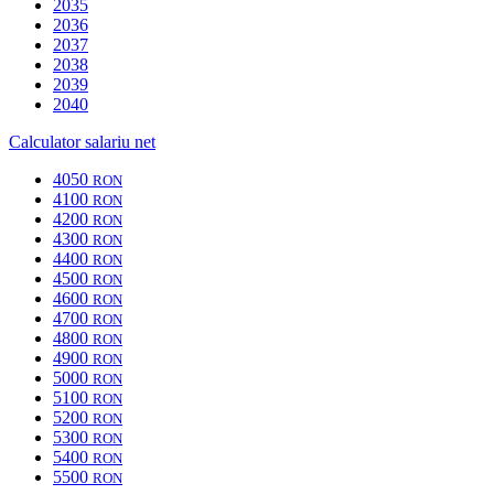
2035
2036
2037
2038
2039
2040
Calculator salariu net
4050
RON
4100
RON
4200
RON
4300
RON
4400
RON
4500
RON
4600
RON
4700
RON
4800
RON
4900
RON
5000
RON
5100
RON
5200
RON
5300
RON
5400
RON
5500
RON