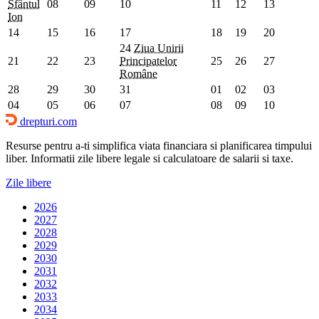
Sfântul
08
09
10
11
12
13
Ion
14
15
16
17
18
19
20
24
Ziua Unirii
21
22
23
Principatelor
25
26
27
Române
28
29
30
31
01
02
03
04
05
06
07
08
09
10
drepturi.com
Resurse pentru a-ti simplifica viata financiara si planificarea timpului
liber. Informatii zile libere legale si calculatoare de salarii si taxe.
Zile libere
2026
2027
2028
2029
2030
2031
2032
2033
2034