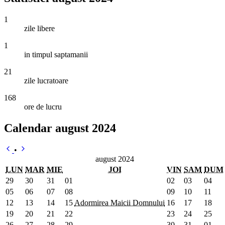
1
zile libere
1
in timpul saptamanii
21
zile lucratoare
168
ore de lucru
Calendar august 2024
•
august 2024
LUN
MAR
MIE
JOI
VIN
SAM
DUM
29
30
31
01
02
03
04
05
06
07
08
09
10
11
12
13
14
15
Adormirea Maicii Domnului
16
17
18
19
20
21
22
23
24
25
26
27
28
29
30
31
01