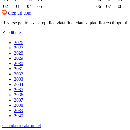
02
03
04
05
06
07
08
drepturi.com
Resurse pentru a-ti simplifica viata financiara si planificarea timpului lib
Zile libere
2026
2027
2028
2029
2030
2031
2032
2033
2034
2035
2036
2037
2038
2039
2040
Calculator salariu net