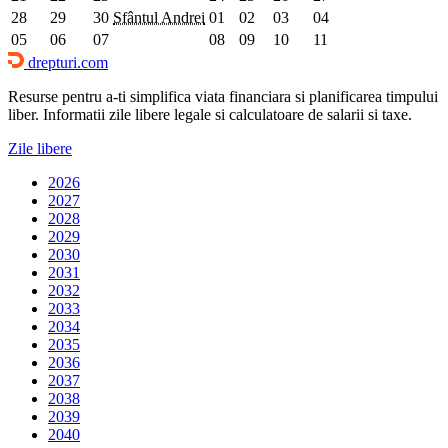
28
29
30
Sfântul Andrei
01
02
03
04
05
06
07
08
09
10
11
drepturi.com
Resurse pentru a-ti simplifica viata financiara si planificarea timpului
liber. Informatii zile libere legale si calculatoare de salarii si taxe.
Zile libere
2026
2027
2028
2029
2030
2031
2032
2033
2034
2035
2036
2037
2038
2039
2040