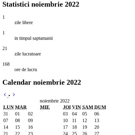
Statistici noiembrie 2022
1
zile libere
1
in timpul saptamanii
21
zile lucratoare
168
ore de lucru
Calendar noiembrie 2022
•
noiembrie 2022
LUN
MAR
MIE
JOI
VIN
SAM
DUM
31
01
02
03
04
05
06
07
08
09
10
11
12
13
14
15
16
17
18
19
20
21
22
23
24
25
26
27