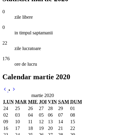
0
zile libere
0
in timpul saptamanii
22
zile lucratoare
176
ore de lucru
Calendar martie 2020
•
martie 2020
LUN
MAR
MIE
JOI
VIN
SAM
DUM
24
25
26
27
28
29
01
02
03
04
05
06
07
08
09
10
11
12
13
14
15
16
17
18
19
20
21
22
23
24
25
26
27
28
29