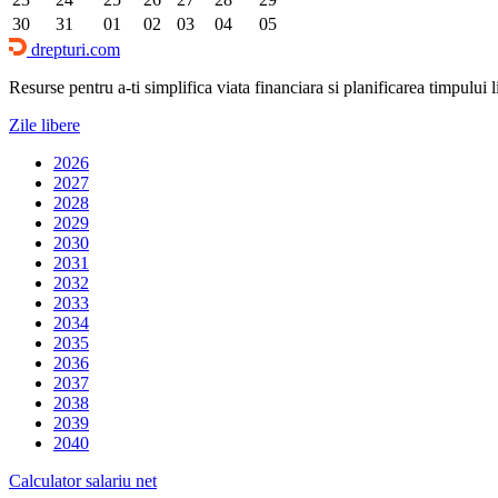
30
31
01
02
03
04
05
drepturi.com
Resurse pentru a-ti simplifica viata financiara si planificarea timpului lib
Zile libere
2026
2027
2028
2029
2030
2031
2032
2033
2034
2035
2036
2037
2038
2039
2040
Calculator salariu net