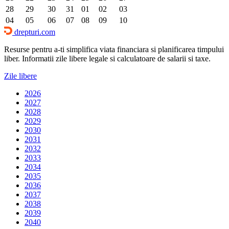
28
29
30
31
01
02
03
04
05
06
07
08
09
10
drepturi.com
Resurse pentru a-ti simplifica viata financiara si planificarea timpului
liber. Informatii zile libere legale si calculatoare de salarii si taxe.
Zile libere
2026
2027
2028
2029
2030
2031
2032
2033
2034
2035
2036
2037
2038
2039
2040