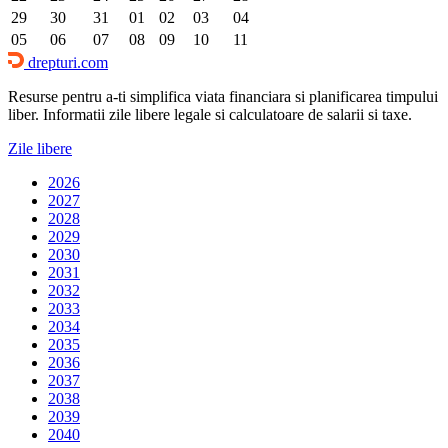
29
30
31
01
02
03
04
05
06
07
08
09
10
11
drepturi.com
Resurse pentru a-ti simplifica viata financiara si planificarea timpului
liber. Informatii zile libere legale si calculatoare de salarii si taxe.
Zile libere
2026
2027
2028
2029
2030
2031
2032
2033
2034
2035
2036
2037
2038
2039
2040