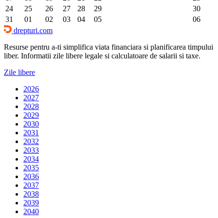
24
25
26
27
28
29
30
31
01
02
03
04
05
06
drepturi.com
Resurse pentru a-ti simplifica viata financiara si planificarea timpului
liber. Informatii zile libere legale si calculatoare de salarii si taxe.
Zile libere
2026
2027
2028
2029
2030
2031
2032
2033
2034
2035
2036
2037
2038
2039
2040