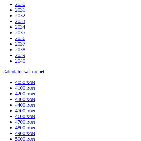
2030
2031
2032
2033
2034
2035
2036
2037
2038
2039
2040
Calculator salariu net
4050
RON
4100
RON
4200
RON
4300
RON
4400
RON
4500
RON
4600
RON
4700
RON
4800
RON
4900
RON
5000
RON