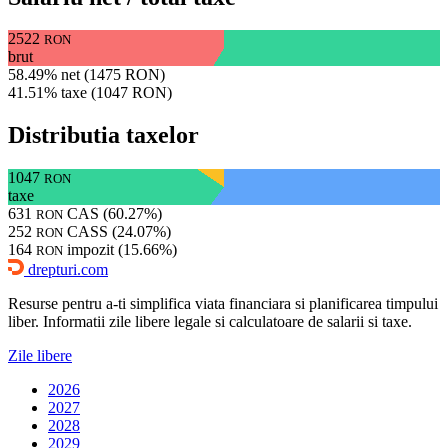
2522
RON
brut
58.49% net (1475 RON)
41.51% taxe (1047 RON)
Distributia taxelor
1047
RON
taxe
631
CAS (60.27%)
RON
252
CASS (24.07%)
RON
164
impozit (15.66%)
RON
drepturi.com
Resurse pentru a-ti simplifica viata financiara si planificarea timpului
liber. Informatii zile libere legale si calculatoare de salarii si taxe.
Zile libere
2026
2027
2028
2029