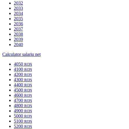
2032
2033
2034
2035
2036
2037
2038
2039
2040
Calculator salariu net
4050
RON
4100
RON
4200
RON
4300
RON
4400
RON
4500
RON
4600
RON
4700
RON
4800
RON
4900
RON
5000
RON
5100
RON
5200
RON