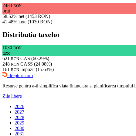
2483
RON
brut
58.52% net (1453 RON)
41.48% taxe (1030 RON)
Distributia taxelor
1030
RON
taxe
621
CAS (60.29%)
RON
248
CASS (24.08%)
RON
161
impozit (15.63%)
RON
drepturi.com
Resurse pentru a-ti simplifica viata financiara si planificarea timpului lib
Zile libere
2026
2027
2028
2029
2030
2031