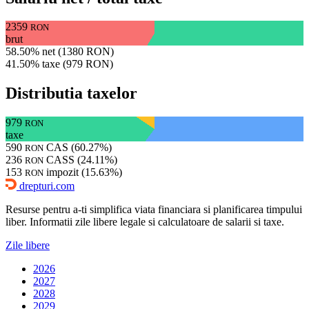
2359
RON
brut
58.50% net (1380 RON)
41.50% taxe (979 RON)
Distributia taxelor
979
RON
taxe
590
CAS (60.27%)
RON
236
CASS (24.11%)
RON
153
impozit (15.63%)
RON
drepturi.com
Resurse pentru a-ti simplifica viata financiara si planificarea timpului
liber. Informatii zile libere legale si calculatoare de salarii si taxe.
Zile libere
2026
2027
2028
2029