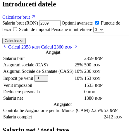
Introduceti datele
Calculator brut
Salariu brut (RON)
Optiuni avansate
Functie de
baza
Scutit de impozit
Persoane in intretinere
Calculeaza
Calcul 2358
Calcul 2360
RON
RON
Angajat
Salariu brut
2359
RON
Asigurari sociale (CAS)
25%
590
RON
Asigurari Sociale de Sanatate (CASS)
10%
236
RON
10%
153
Impozit pe venit
RON
Venit impozabil
1533
RON
Deducere personala
0
RON
Salariu net
1380
RON
Angajator
Contributie Asiguratorie pentru Munca (CAM)
2.25%
53
RON
Salariu complet
2412
RON
Salariu net / total taxe