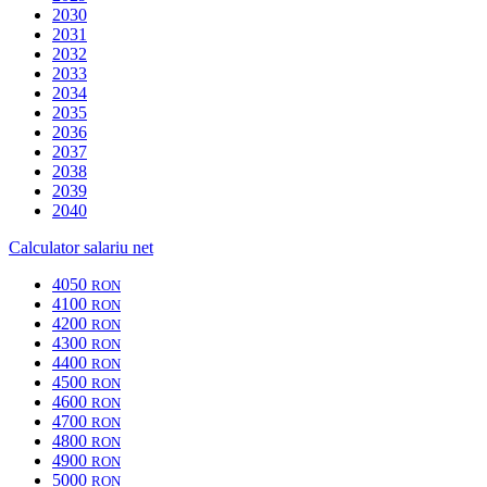
2030
2031
2032
2033
2034
2035
2036
2037
2038
2039
2040
Calculator salariu net
4050
RON
4100
RON
4200
RON
4300
RON
4400
RON
4500
RON
4600
RON
4700
RON
4800
RON
4900
RON
5000
RON