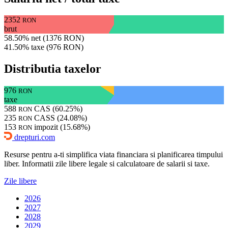
2352
RON
brut
58.50% net (1376 RON)
41.50% taxe (976 RON)
Distributia taxelor
976
RON
taxe
588
CAS (60.25%)
RON
235
CASS (24.08%)
RON
153
impozit (15.68%)
RON
drepturi.com
Resurse pentru a-ti simplifica viata financiara si planificarea timpului
liber. Informatii zile libere legale si calculatoare de salarii si taxe.
Zile libere
2026
2027
2028
2029