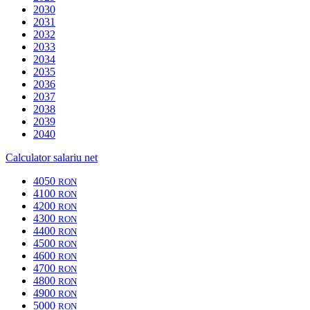
2030
2031
2032
2033
2034
2035
2036
2037
2038
2039
2040
Calculator salariu net
4050
RON
4100
RON
4200
RON
4300
RON
4400
RON
4500
RON
4600
RON
4700
RON
4800
RON
4900
RON
5000
RON