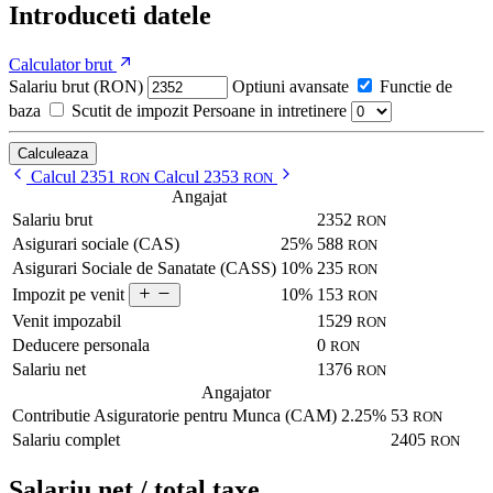
Introduceti datele
Calculator brut
Salariu brut (RON)
Optiuni avansate
Functie de
baza
Scutit de impozit
Persoane in intretinere
Calculeaza
Calcul 2351
Calcul 2353
RON
RON
Angajat
Salariu brut
2352
RON
Asigurari sociale (CAS)
25%
588
RON
Asigurari Sociale de Sanatate (CASS)
10%
235
RON
10%
153
Impozit pe venit
RON
Venit impozabil
1529
RON
Deducere personala
0
RON
Salariu net
1376
RON
Angajator
Contributie Asiguratorie pentru Munca (CAM)
2.25%
53
RON
Salariu complet
2405
RON
Salariu net / total taxe