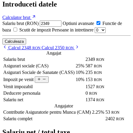
Introduceti datele
Calculator brut
Salariu brut (RON)
Optiuni avansate
Functie de
baza
Scutit de impozit
Persoane in intretinere
Calculeaza
Calcul 2348
Calcul 2350
RON
RON
Angajat
Salariu brut
2349
RON
Asigurari sociale (CAS)
25%
587
RON
Asigurari Sociale de Sanatate (CASS)
10%
235
RON
10%
153
Impozit pe venit
RON
Venit impozabil
1527
RON
Deducere personala
0
RON
Salariu net
1374
RON
Angajator
Contributie Asiguratorie pentru Munca (CAM)
2.25%
53
RON
Salariu complet
2402
RON
Salariu net / total taxe