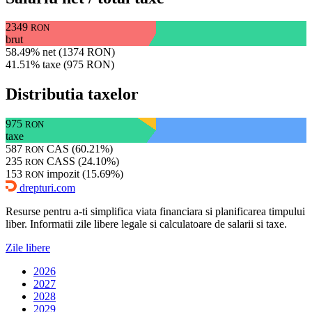
2349
RON
brut
58.49% net (1374 RON)
41.51% taxe (975 RON)
Distributia taxelor
975
RON
taxe
587
CAS (60.21%)
RON
235
CASS (24.10%)
RON
153
impozit (15.69%)
RON
drepturi.com
Resurse pentru a-ti simplifica viata financiara si planificarea timpului
liber. Informatii zile libere legale si calculatoare de salarii si taxe.
Zile libere
2026
2027
2028
2029