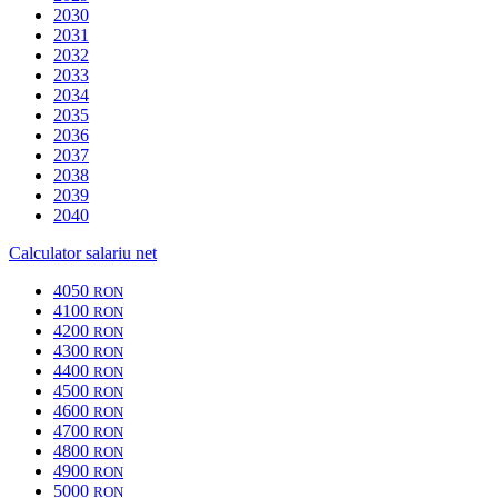
2030
2031
2032
2033
2034
2035
2036
2037
2038
2039
2040
Calculator salariu net
4050
RON
4100
RON
4200
RON
4300
RON
4400
RON
4500
RON
4600
RON
4700
RON
4800
RON
4900
RON
5000
RON