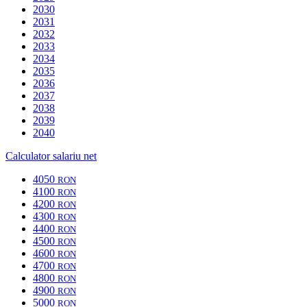
2030
2031
2032
2033
2034
2035
2036
2037
2038
2039
2040
Calculator salariu net
4050
RON
4100
RON
4200
RON
4300
RON
4400
RON
4500
RON
4600
RON
4700
RON
4800
RON
4900
RON
5000
RON