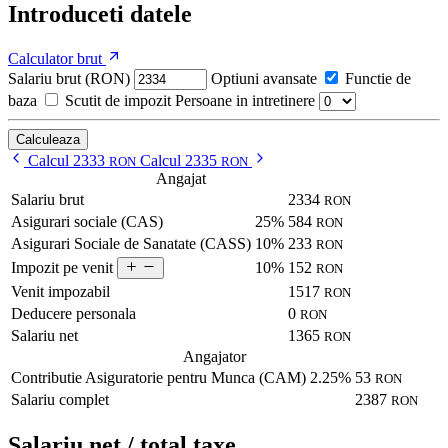
Introduceti datele
Calculator brut
Salariu brut (RON)
Optiuni avansate
Functie de
baza
Scutit de impozit
Persoane in intretinere
Calculeaza
Calcul 2333
Calcul 2335
RON
RON
Angajat
Salariu brut
2334
RON
Asigurari sociale (CAS)
25%
584
RON
Asigurari Sociale de Sanatate (CASS)
10%
233
RON
10%
152
Impozit pe venit
RON
Venit impozabil
1517
RON
Deducere personala
0
RON
Salariu net
1365
RON
Angajator
Contributie Asiguratorie pentru Munca (CAM)
2.25%
53
RON
Salariu complet
2387
RON
Salariu net / total taxe