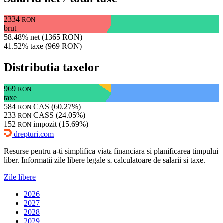
2334
RON
brut
58.48% net (1365 RON)
41.52% taxe (969 RON)
Distributia taxelor
969
RON
taxe
584
CAS (60.27%)
RON
233
CASS (24.05%)
RON
152
impozit (15.69%)
RON
drepturi.com
Resurse pentru a-ti simplifica viata financiara si planificarea timpului
liber. Informatii zile libere legale si calculatoare de salarii si taxe.
Zile libere
2026
2027
2028
2029