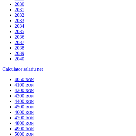
2030
2031
2032
2033
2034
2035
2036
2037
2038
2039
2040
Calculator salariu net
4050
RON
4100
RON
4200
RON
4300
RON
4400
RON
4500
RON
4600
RON
4700
RON
4800
RON
4900
RON
5000
RON