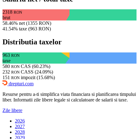
2318
RON
brut
58.46% net (1355 RON)
41.54% taxe (963 RON)
Distributia taxelor
963
RON
taxe
580
CAS (60.23%)
RON
232
CASS (24.09%)
RON
151
impozit (15.68%)
RON
drepturi.com
Resurse pentru a-ti simplifica viata financiara si planificarea timpului
liber. Informatii zile libere legale si calculatoare de salarii si taxe.
Zile libere
2026
2027
2028
2029