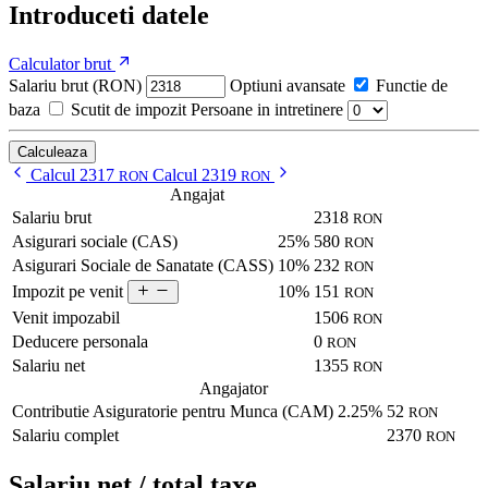
Introduceti datele
Calculator brut
Salariu brut (RON)
Optiuni avansate
Functie de
baza
Scutit de impozit
Persoane in intretinere
Calculeaza
Calcul 2317
Calcul 2319
RON
RON
Angajat
Salariu brut
2318
RON
Asigurari sociale (CAS)
25%
580
RON
Asigurari Sociale de Sanatate (CASS)
10%
232
RON
10%
151
Impozit pe venit
RON
Venit impozabil
1506
RON
Deducere personala
0
RON
Salariu net
1355
RON
Angajator
Contributie Asiguratorie pentru Munca (CAM)
2.25%
52
RON
Salariu complet
2370
RON
Salariu net / total taxe