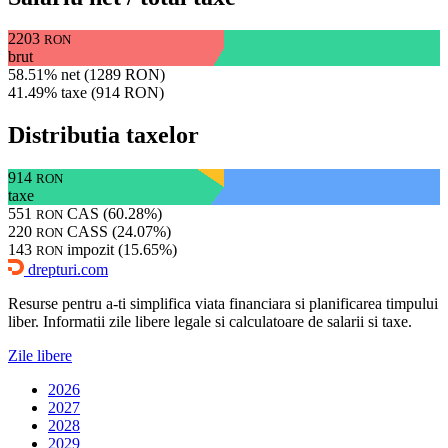
2203
RON
brut
58.51% net (1289 RON)
41.49% taxe (914 RON)
Distributia taxelor
914
RON
taxe
551
CAS (60.28%)
RON
220
CASS (24.07%)
RON
143
impozit (15.65%)
RON
drepturi.com
Resurse pentru a-ti simplifica viata financiara si planificarea timpului
liber. Informatii zile libere legale si calculatoare de salarii si taxe.
Zile libere
2026
2027
2028
2029