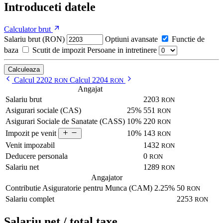
Introduceti datele
Calculator brut
Salariu brut (RON)
Optiuni avansate
Functie de
baza
Scutit de impozit
Persoane in intretinere
Calculeaza
Calcul 2202
Calcul 2204
RON
RON
Angajat
Salariu brut
2203
RON
Asigurari sociale (CAS)
25%
551
RON
Asigurari Sociale de Sanatate (CASS)
10%
220
RON
10%
143
Impozit pe venit
RON
Venit impozabil
1432
RON
Deducere personala
0
RON
Salariu net
1289
RON
Angajator
Contributie Asiguratorie pentru Munca (CAM)
2.25%
50
RON
Salariu complet
2253
RON
Salariu net / total taxe