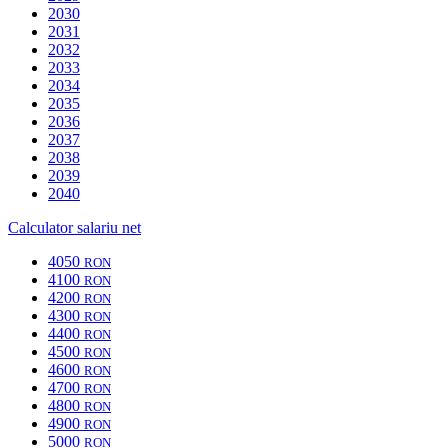
2030
2031
2032
2033
2034
2035
2036
2037
2038
2039
2040
Calculator salariu net
4050
RON
4100
RON
4200
RON
4300
RON
4400
RON
4500
RON
4600
RON
4700
RON
4800
RON
4900
RON
5000
RON