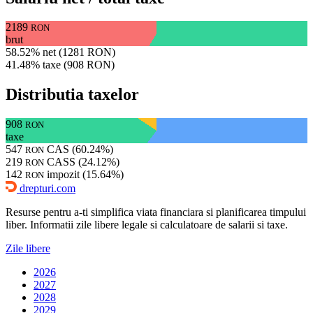
2189
RON
brut
58.52% net (1281 RON)
41.48% taxe (908 RON)
Distributia taxelor
908
RON
taxe
547
CAS (60.24%)
RON
219
CASS (24.12%)
RON
142
impozit (15.64%)
RON
drepturi.com
Resurse pentru a-ti simplifica viata financiara si planificarea timpului
liber. Informatii zile libere legale si calculatoare de salarii si taxe.
Zile libere
2026
2027
2028
2029