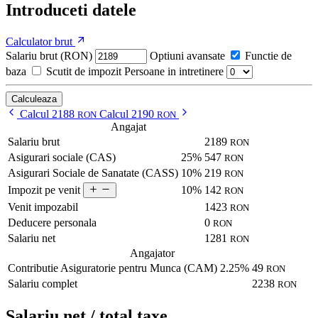
Introduceti datele
Calculator brut
Salariu brut (RON)
Optiuni avansate
Functie de
baza
Scutit de impozit
Persoane in intretinere
Calculeaza
Calcul 2188
Calcul 2190
RON
RON
Angajat
Salariu brut
2189
RON
Asigurari sociale (CAS)
25%
547
RON
Asigurari Sociale de Sanatate (CASS)
10%
219
RON
10%
142
Impozit pe venit
RON
Venit impozabil
1423
RON
Deducere personala
0
RON
Salariu net
1281
RON
Angajator
Contributie Asiguratorie pentru Munca (CAM)
2.25%
49
RON
Salariu complet
2238
RON
Salariu net / total taxe