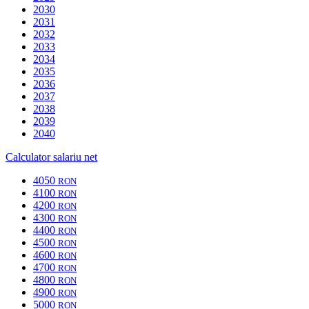
2030
2031
2032
2033
2034
2035
2036
2037
2038
2039
2040
Calculator salariu net
4050
RON
4100
RON
4200
RON
4300
RON
4400
RON
4500
RON
4600
RON
4700
RON
4800
RON
4900
RON
5000
RON