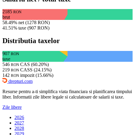
2185
RON
brut
58.49% net (1278 RON)
41.51% taxe (907 RON)
Distributia taxelor
907
RON
taxe
546
CAS (60.20%)
RON
219
CASS (24.15%)
RON
142
impozit (15.66%)
RON
drepturi.com
Resurse pentru a-ti simplifica viata financiara si planificarea timpului
liber. Informatii zile libere legale si calculatoare de salarii si taxe.
Zile libere
2026
2027
2028
2029