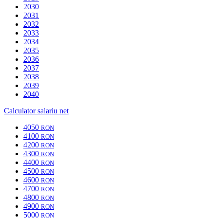
2030
2031
2032
2033
2034
2035
2036
2037
2038
2039
2040
Calculator salariu net
4050
RON
4100
RON
4200
RON
4300
RON
4400
RON
4500
RON
4600
RON
4700
RON
4800
RON
4900
RON
5000
RON