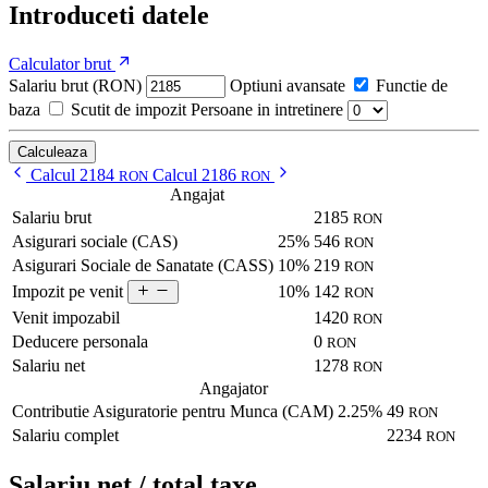
Introduceti datele
Calculator brut
Salariu brut (RON)
Optiuni avansate
Functie de
baza
Scutit de impozit
Persoane in intretinere
Calculeaza
Calcul 2184
Calcul 2186
RON
RON
Angajat
Salariu brut
2185
RON
Asigurari sociale (CAS)
25%
546
RON
Asigurari Sociale de Sanatate (CASS)
10%
219
RON
10%
142
Impozit pe venit
RON
Venit impozabil
1420
RON
Deducere personala
0
RON
Salariu net
1278
RON
Angajator
Contributie Asiguratorie pentru Munca (CAM)
2.25%
49
RON
Salariu complet
2234
RON
Salariu net / total taxe