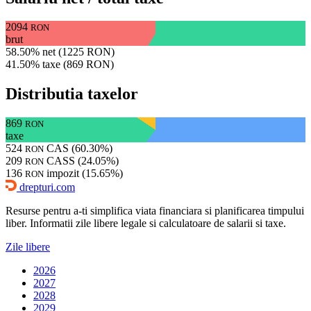
2094
RON
brut
58.50% net (1225 RON)
41.50% taxe (869 RON)
Distributia taxelor
869
RON
taxe
524
CAS (60.30%)
RON
209
CASS (24.05%)
RON
136
impozit (15.65%)
RON
drepturi.com
Resurse pentru a-ti simplifica viata financiara si planificarea timpului
liber. Informatii zile libere legale si calculatoare de salarii si taxe.
Zile libere
2026
2027
2028
2029