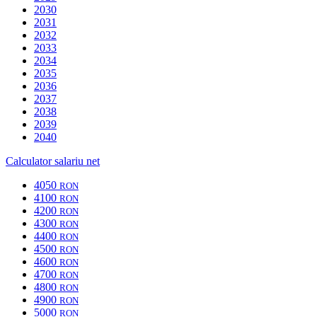
2030
2031
2032
2033
2034
2035
2036
2037
2038
2039
2040
Calculator salariu net
4050
RON
4100
RON
4200
RON
4300
RON
4400
RON
4500
RON
4600
RON
4700
RON
4800
RON
4900
RON
5000
RON