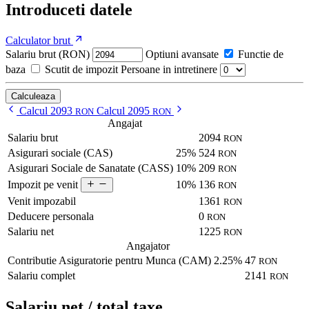
Introduceti datele
Calculator brut
Salariu brut (RON)
Optiuni avansate
Functie de
baza
Scutit de impozit
Persoane in intretinere
Calculeaza
Calcul 2093
Calcul 2095
RON
RON
Angajat
Salariu brut
2094
RON
Asigurari sociale (CAS)
25%
524
RON
Asigurari Sociale de Sanatate (CASS)
10%
209
RON
10%
136
Impozit pe venit
RON
Venit impozabil
1361
RON
Deducere personala
0
RON
Salariu net
1225
RON
Angajator
Contributie Asiguratorie pentru Munca (CAM)
2.25%
47
RON
Salariu complet
2141
RON
Salariu net / total taxe