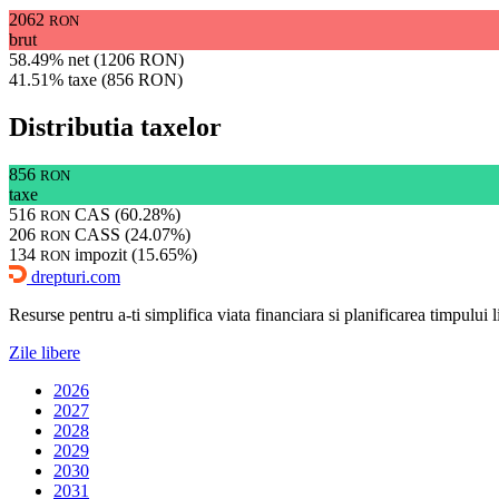
2062
RON
brut
58.49% net (1206 RON)
41.51% taxe (856 RON)
Distributia taxelor
856
RON
taxe
516
CAS (60.28%)
RON
206
CASS (24.07%)
RON
134
impozit (15.65%)
RON
drepturi.com
Resurse pentru a-ti simplifica viata financiara si planificarea timpului lib
Zile libere
2026
2027
2028
2029
2030
2031