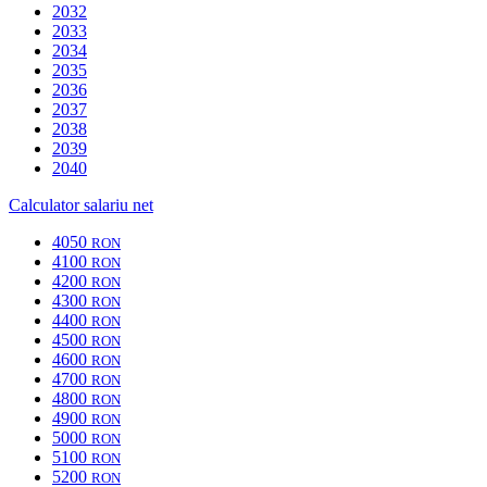
2032
2033
2034
2035
2036
2037
2038
2039
2040
Calculator salariu net
4050
RON
4100
RON
4200
RON
4300
RON
4400
RON
4500
RON
4600
RON
4700
RON
4800
RON
4900
RON
5000
RON
5100
RON
5200
RON