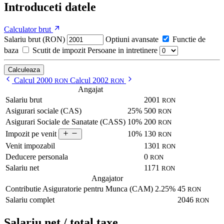
Introduceti datele
Calculator brut
Salariu brut (RON)
Optiuni avansate
Functie de
baza
Scutit de impozit
Persoane in intretinere
Calculeaza
Calcul 2000
Calcul 2002
RON
RON
Angajat
Salariu brut
2001
RON
Asigurari sociale (CAS)
25%
500
RON
Asigurari Sociale de Sanatate (CASS)
10%
200
RON
10%
130
Impozit pe venit
RON
Venit impozabil
1301
RON
Deducere personala
0
RON
Salariu net
1171
RON
Angajator
Contributie Asiguratorie pentru Munca (CAM)
2.25%
45
RON
Salariu complet
2046
RON
Salariu net / total taxe