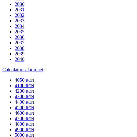
2030
2031
2032
2033
2034
2035
2036
2037
2038
2039
2040
Calculator salariu net
4050
RON
4100
RON
4200
RON
4300
RON
4400
RON
4500
RON
4600
RON
4700
RON
4800
RON
4900
RON
5000
RON