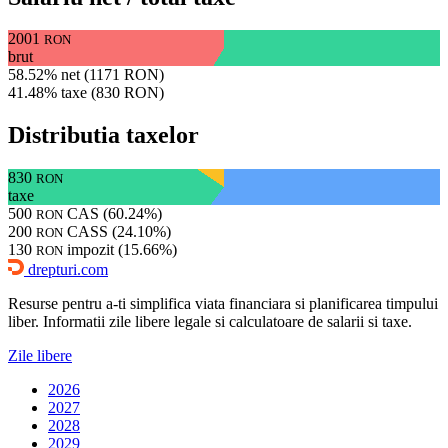
2001
RON
brut
58.52% net (1171 RON)
41.48% taxe (830 RON)
Distributia taxelor
830
RON
taxe
500
CAS (60.24%)
RON
200
CASS (24.10%)
RON
130
impozit (15.66%)
RON
drepturi.com
Resurse pentru a-ti simplifica viata financiara si planificarea timpului
liber. Informatii zile libere legale si calculatoare de salarii si taxe.
Zile libere
2026
2027
2028
2029