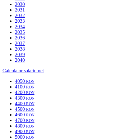
2030
2031
2032
2033
2034
2035
2036
2037
2038
2039
2040
Calculator salariu net
4050
RON
4100
RON
4200
RON
4300
RON
4400
RON
4500
RON
4600
RON
4700
RON
4800
RON
4900
RON
5000
RON