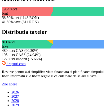
1954
RON
brut
58.50% net (1143 RON)
41.50% taxe (811 RON)
Distributia taxelor
811
RON
taxe
489
CAS (60.30%)
RON
195
CASS (24.04%)
RON
127
impozit (15.66%)
RON
drepturi.com
Resurse pentru a-ti simplifica viata financiara si planificarea timpului
liber. Informatii zile libere legale si calculatoare de salarii si taxe.
Zile libere
2026
2027
2028
2029