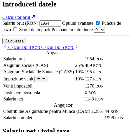
Introduceti datele
Calculator brut
Salariu brut (RON)
Optiuni avansate
Functie de
baza
Scutit de impozit
Persoane in intretinere
Calculeaza
Calcul 1953
Calcul 1955
RON
RON
Angajat
Salariu brut
1954
RON
Asigurari sociale (CAS)
25%
489
RON
Asigurari Sociale de Sanatate (CASS)
10%
195
RON
10%
127
Impozit pe venit
RON
Venit impozabil
1270
RON
Deducere personala
0
RON
Salariu net
1143
RON
Angajator
Contributie Asiguratorie pentru Munca (CAM)
2.25%
44
RON
Salariu complet
1998
RON
Salariu net / total taxe