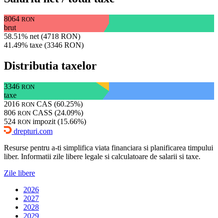
8064
RON
brut
58.51% net (4718 RON)
41.49% taxe (3346 RON)
Distributia taxelor
3346
RON
taxe
2016
CAS (60.25%)
RON
806
CASS (24.09%)
RON
524
impozit (15.66%)
RON
drepturi.com
Resurse pentru a-ti simplifica viata financiara si planificarea timpului
liber. Informatii zile libere legale si calculatoare de salarii si taxe.
Zile libere
2026
2027
2028
2029