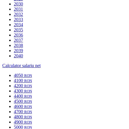
2030
2031
2032
2033
2034
2035
2036
2037
2038
2039
2040
Calculator salariu net
4050
RON
4100
RON
4200
RON
4300
RON
4400
RON
4500
RON
4600
RON
4700
RON
4800
RON
4900
RON
5000
RON