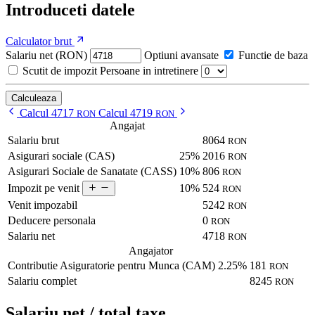
Introduceti datele
Calculator brut
Salariu net (RON)
Optiuni avansate
Functie de baza
Scutit de impozit
Persoane in intretinere
Calculeaza
Calcul 4717
Calcul 4719
RON
RON
Angajat
Salariu brut
8064
RON
Asigurari sociale (CAS)
25%
2016
RON
Asigurari Sociale de Sanatate (CASS)
10%
806
RON
10%
524
Impozit pe venit
RON
Venit impozabil
5242
RON
Deducere personala
0
RON
Salariu net
4718
RON
Angajator
Contributie Asiguratorie pentru Munca (CAM)
2.25%
181
RON
Salariu complet
8245
RON
Salariu net / total taxe