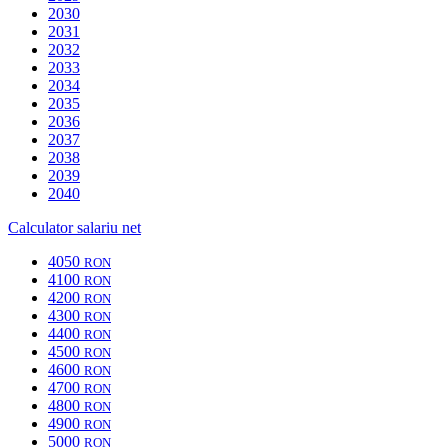
2030
2031
2032
2033
2034
2035
2036
2037
2038
2039
2040
Calculator salariu net
4050
RON
4100
RON
4200
RON
4300
RON
4400
RON
4500
RON
4600
RON
4700
RON
4800
RON
4900
RON
5000
RON