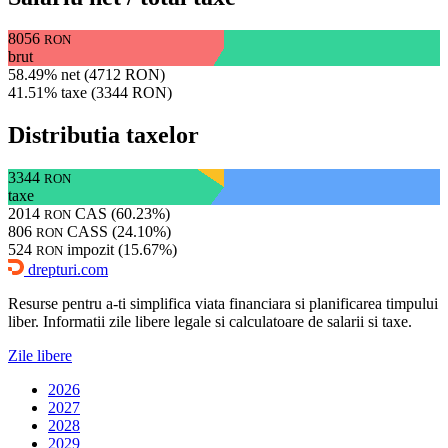
8056
RON
brut
58.49% net (4712 RON)
41.51% taxe (3344 RON)
Distributia taxelor
3344
RON
taxe
2014
CAS (60.23%)
RON
806
CASS (24.10%)
RON
524
impozit (15.67%)
RON
drepturi.com
Resurse pentru a-ti simplifica viata financiara si planificarea timpului
liber. Informatii zile libere legale si calculatoare de salarii si taxe.
Zile libere
2026
2027
2028
2029