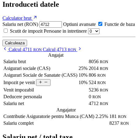
Introduceti datele
Calculator brut
Salariu net (RON)
Optiuni avansate
Functie de baza
Scutit de impozit
Persoane in intretinere
Calculeaza
Calcul 4711
Calcul 4713
RON
RON
Angajat
Salariu brut
8056
RON
Asigurari sociale (CAS)
25%
2014
RON
Asigurari Sociale de Sanatate (CASS)
10%
806
RON
10%
524
Impozit pe venit
RON
Venit impozabil
5236
RON
Deducere personala
0
RON
Salariu net
4712
RON
Angajator
Contributie Asiguratorie pentru Munca (CAM)
2.25%
181
RON
Salariu complet
8237
RON
Salariu net / total taxe