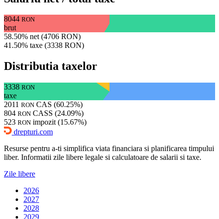
8044
RON
brut
58.50% net (4706 RON)
41.50% taxe (3338 RON)
Distributia taxelor
3338
RON
taxe
2011
CAS (60.25%)
RON
804
CASS (24.09%)
RON
523
impozit (15.67%)
RON
drepturi.com
Resurse pentru a-ti simplifica viata financiara si planificarea timpului
liber. Informatii zile libere legale si calculatoare de salarii si taxe.
Zile libere
2026
2027
2028
2029