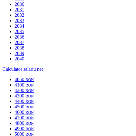
2030
2031
2032
2033
2034
2035
2036
2037
2038
2039
2040
Calculator salariu net
4050
RON
4100
RON
4200
RON
4300
RON
4400
RON
4500
RON
4600
RON
4700
RON
4800
RON
4900
RON
5000
RON