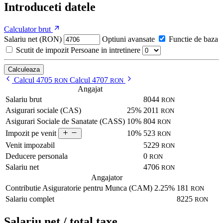
Introduceti datele
Calculator brut
Salariu net (RON)
Optiuni avansate
Functie de baza
Scutit de impozit
Persoane in intretinere
Calculeaza
Calcul 4705
Calcul 4707
RON
RON
Angajat
Salariu brut
8044
RON
Asigurari sociale (CAS)
25%
2011
RON
Asigurari Sociale de Sanatate (CASS)
10%
804
RON
10%
523
Impozit pe venit
RON
Venit impozabil
5229
RON
Deducere personala
0
RON
Salariu net
4706
RON
Angajator
Contributie Asiguratorie pentru Munca (CAM)
2.25%
181
RON
Salariu complet
8225
RON
Salariu net / total taxe