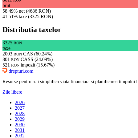
RON
brut
58.49% net (4686 RON)
41.51% taxe (3325 RON)
Distributia taxelor
3325
RON
taxe
2003
CAS (60.24%)
RON
801
CASS (24.09%)
RON
521
impozit (15.67%)
RON
drepturi.com
Resurse pentru a-ti simplifica viata financiara si planificarea timpului lib
Zile libere
2026
2027
2028
2029
2030
2031
2032