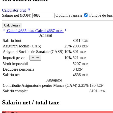
Calculator brut
Salariu net (RON)
Optiuni avansate
Functie de baz
Calculeaza
Calcul 4685
Calcul 4687
RON
RON
Angajat
Salariu brut
8011
RON
Asigurari sociale (CAS)
25%
2003
RON
Asigurari Sociale de Sanatate (CASS)
10%
801
RON
10%
521
Impozit pe venit
RON
Venit impozabil
5207
RON
Deducere personala
0
RON
Salariu net
4686
RON
Angajator
Contributie Asiguratorie pentru Munca (CAM)
2.25%
180
RON
Salariu complet
8191
RON
Salariu net / total taxe
8011