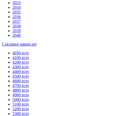
2033
2034
2035
2036
2037
2038
2039
2040
Calculator salariu net
4050
RON
4100
RON
4200
RON
4300
RON
4400
RON
4500
RON
4600
RON
4700
RON
4800
RON
4900
RON
5000
RON
5100
RON
5200
RON
5300
RON