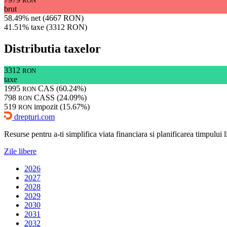
RON
brut
58.49% net (4667 RON)
41.51% taxe (3312 RON)
Distributia taxelor
3312
RON
taxe
1995
CAS (60.24%)
RON
798
CASS (24.09%)
RON
519
impozit (15.67%)
RON
drepturi.com
Resurse pentru a-ti simplifica viata financiara si planificarea timpului lib
Zile libere
2026
2027
2028
2029
2030
2031
2032