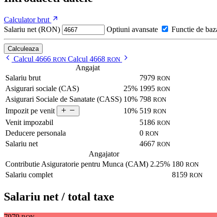
Calculator brut
Salariu net (RON)
Optiuni avansate
Functie de baz
Calculeaza
Calcul 4666
Calcul 4668
RON
RON
Angajat
Salariu brut
7979
RON
Asigurari sociale (CAS)
25%
1995
RON
Asigurari Sociale de Sanatate (CASS)
10%
798
RON
10%
519
Impozit pe venit
RON
Venit impozabil
5186
RON
Deducere personala
0
RON
Salariu net
4667
RON
Angajator
Contributie Asiguratorie pentru Munca (CAM)
2.25%
180
RON
Salariu complet
8159
RON
Salariu net / total taxe
7979