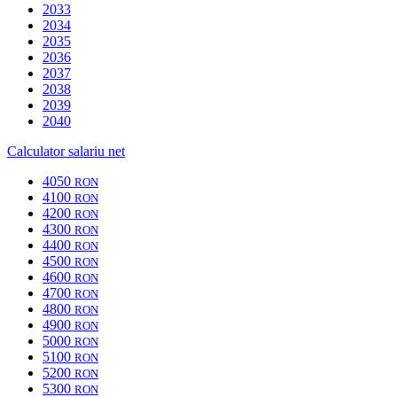
2033
2034
2035
2036
2037
2038
2039
2040
Calculator salariu net
4050
RON
4100
RON
4200
RON
4300
RON
4400
RON
4500
RON
4600
RON
4700
RON
4800
RON
4900
RON
5000
RON
5100
RON
5200
RON
5300
RON