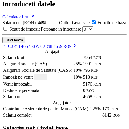
Introduceti datele
Calculator brut
Salariu net (RON)
Optiuni avansate
Functie de baza
Scutit de impozit
Persoane in intretinere
Calculeaza
Calcul 4657
Calcul 4659
RON
RON
Angajat
Salariu brut
7963
RON
Asigurari sociale (CAS)
25%
1991
RON
Asigurari Sociale de Sanatate (CASS)
10%
796
RON
10%
518
Impozit pe venit
RON
Venit impozabil
5176
RON
Deducere personala
0
RON
Salariu net
4658
RON
Angajator
Contributie Asiguratorie pentru Munca (CAM)
2.25%
179
RON
Salariu complet
8142
RON
Salariu net / total taxe