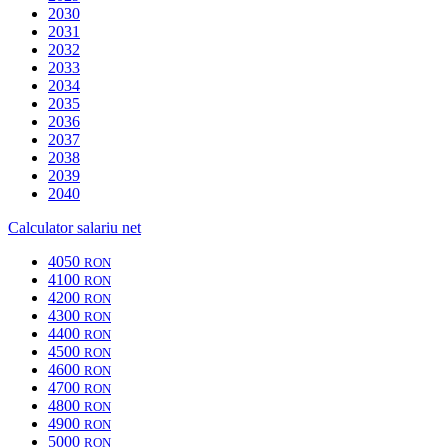
2030
2031
2032
2033
2034
2035
2036
2037
2038
2039
2040
Calculator salariu net
4050
RON
4100
RON
4200
RON
4300
RON
4400
RON
4500
RON
4600
RON
4700
RON
4800
RON
4900
RON
5000
RON