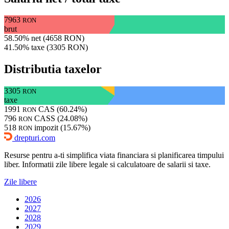
7963
RON
brut
58.50% net (4658 RON)
41.50% taxe (3305 RON)
Distributia taxelor
3305
RON
taxe
1991
CAS (60.24%)
RON
796
CASS (24.08%)
RON
518
impozit (15.67%)
RON
drepturi.com
Resurse pentru a-ti simplifica viata financiara si planificarea timpului
liber. Informatii zile libere legale si calculatoare de salarii si taxe.
Zile libere
2026
2027
2028
2029