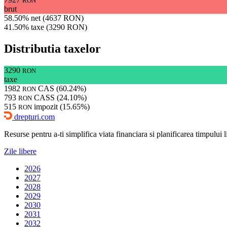
RON
brut
58.50% net (4637 RON)
41.50% taxe (3290 RON)
Distributia taxelor
3290
RON
taxe
1982
CAS (60.24%)
RON
793
CASS (24.10%)
RON
515
impozit (15.65%)
RON
drepturi.com
Resurse pentru a-ti simplifica viata financiara si planificarea timpului lib
Zile libere
2026
2027
2028
2029
2030
2031
2032