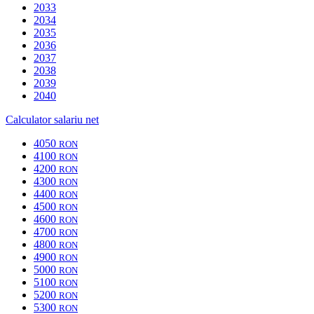
2033
2034
2035
2036
2037
2038
2039
2040
Calculator salariu net
4050
RON
4100
RON
4200
RON
4300
RON
4400
RON
4500
RON
4600
RON
4700
RON
4800
RON
4900
RON
5000
RON
5100
RON
5200
RON
5300
RON