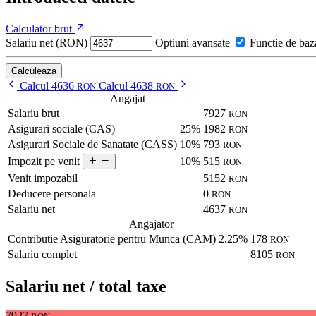
Calculator brut
Salariu net (RON)
Optiuni avansate
Functie de baz
Calculeaza
Calcul 4636
Calcul 4638
RON
RON
Angajat
Salariu brut
7927
RON
Asigurari sociale (CAS)
25%
1982
RON
Asigurari Sociale de Sanatate (CASS)
10%
793
RON
10%
515
Impozit pe venit
RON
Venit impozabil
5152
RON
Deducere personala
0
RON
Salariu net
4637
RON
Angajator
Contributie Asiguratorie pentru Munca (CAM)
2.25%
178
RON
Salariu complet
8105
RON
Salariu net / total taxe
7927