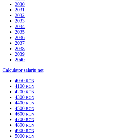
2030
2031
2032
2033
2034
2035
2036
2037
2038
2039
2040
Calculator salariu net
4050
RON
4100
RON
4200
RON
4300
RON
4400
RON
4500
RON
4600
RON
4700
RON
4800
RON
4900
RON
5000
RON