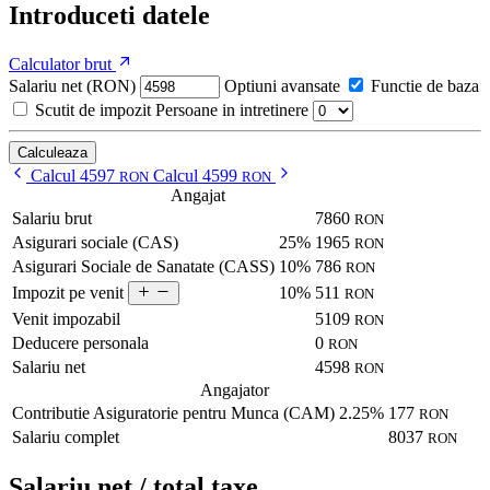
Introduceti datele
Calculator brut
Salariu net (RON)
Optiuni avansate
Functie de baza
Scutit de impozit
Persoane in intretinere
Calculeaza
Calcul 4597
Calcul 4599
RON
RON
Angajat
Salariu brut
7860
RON
Asigurari sociale (CAS)
25%
1965
RON
Asigurari Sociale de Sanatate (CASS)
10%
786
RON
10%
511
Impozit pe venit
RON
Venit impozabil
5109
RON
Deducere personala
0
RON
Salariu net
4598
RON
Angajator
Contributie Asiguratorie pentru Munca (CAM)
2.25%
177
RON
Salariu complet
8037
RON
Salariu net / total taxe