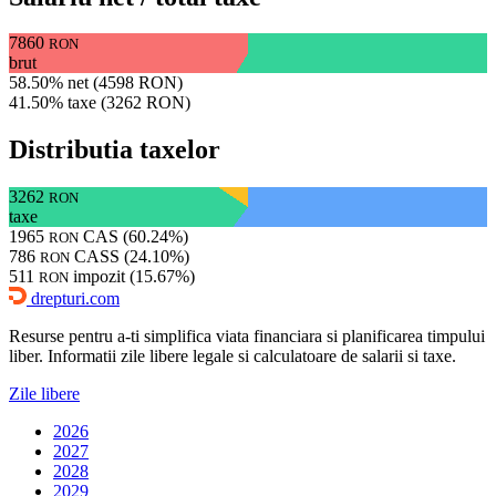
7860
RON
brut
58.50% net (4598 RON)
41.50% taxe (3262 RON)
Distributia taxelor
3262
RON
taxe
1965
CAS (60.24%)
RON
786
CASS (24.10%)
RON
511
impozit (15.67%)
RON
drepturi.com
Resurse pentru a-ti simplifica viata financiara si planificarea timpului
liber. Informatii zile libere legale si calculatoare de salarii si taxe.
Zile libere
2026
2027
2028
2029