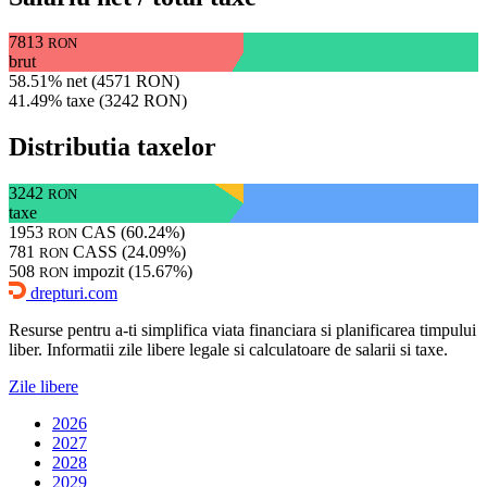
7813
RON
brut
58.51% net (4571 RON)
41.49% taxe (3242 RON)
Distributia taxelor
3242
RON
taxe
1953
CAS (60.24%)
RON
781
CASS (24.09%)
RON
508
impozit (15.67%)
RON
drepturi.com
Resurse pentru a-ti simplifica viata financiara si planificarea timpului
liber. Informatii zile libere legale si calculatoare de salarii si taxe.
Zile libere
2026
2027
2028
2029