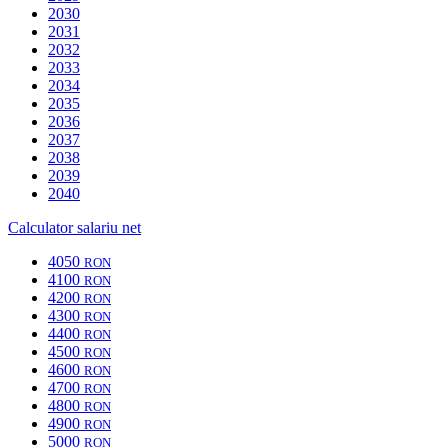
2030
2031
2032
2033
2034
2035
2036
2037
2038
2039
2040
Calculator salariu net
4050
RON
4100
RON
4200
RON
4300
RON
4400
RON
4500
RON
4600
RON
4700
RON
4800
RON
4900
RON
5000
RON