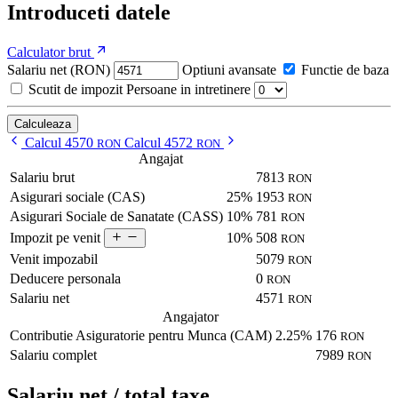
Introduceti datele
Calculator brut
Salariu net (RON)
Optiuni avansate
Functie de baza
Scutit de impozit
Persoane in intretinere
Calculeaza
Calcul 4570
Calcul 4572
RON
RON
Angajat
Salariu brut
7813
RON
Asigurari sociale (CAS)
25%
1953
RON
Asigurari Sociale de Sanatate (CASS)
10%
781
RON
10%
508
Impozit pe venit
RON
Venit impozabil
5079
RON
Deducere personala
0
RON
Salariu net
4571
RON
Angajator
Contributie Asiguratorie pentru Munca (CAM)
2.25%
176
RON
Salariu complet
7989
RON
Salariu net / total taxe