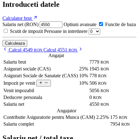
Introduceti datele
Calculator brut
Salariu net (RON)
Optiuni avansate
Functie de baza
Scutit de impozit
Persoane in intretinere
Calculeaza
Calcul 4549
Calcul 4551
RON
RON
Angajat
Salariu brut
7779
RON
Asigurari sociale (CAS)
25%
1945
RON
Asigurari Sociale de Sanatate (CASS)
10%
778
RON
10%
506
Impozit pe venit
RON
Venit impozabil
5056
RON
Deducere personala
0
RON
Salariu net
4550
RON
Angajator
Contributie Asiguratorie pentru Munca (CAM)
2.25%
175
RON
Salariu complet
7954
RON
Salariu net / total taxe