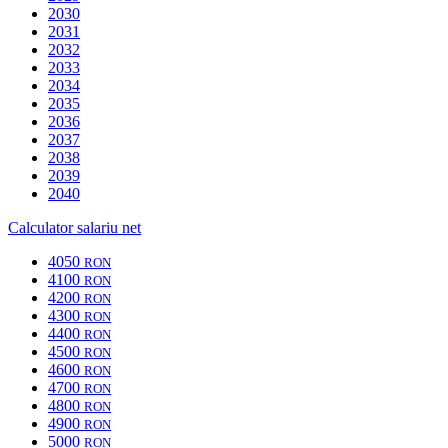
2030
2031
2032
2033
2034
2035
2036
2037
2038
2039
2040
Calculator salariu net
4050
RON
4100
RON
4200
RON
4300
RON
4400
RON
4500
RON
4600
RON
4700
RON
4800
RON
4900
RON
5000
RON