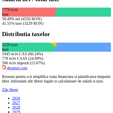
7779
RON
brut
58.49% net (4550 RON)
41.51% taxe (3229 RON)
Distributia taxelor
3229
RON
taxe
1945
CAS (60.24%)
RON
778
CASS (24.09%)
RON
506
impozit (15.67%)
RON
drepturi.com
Resurse pentru a-ti simplifica viata financiara si planificarea timpului
liber. Informatii zile libere legale si calculatoare de salarii si taxe.
Zile libere
2026
2027
2028
2029