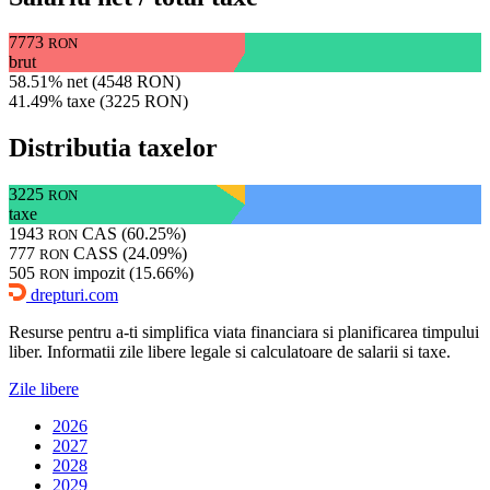
7773
RON
brut
58.51% net (4548 RON)
41.49% taxe (3225 RON)
Distributia taxelor
3225
RON
taxe
1943
CAS (60.25%)
RON
777
CASS (24.09%)
RON
505
impozit (15.66%)
RON
drepturi.com
Resurse pentru a-ti simplifica viata financiara si planificarea timpului
liber. Informatii zile libere legale si calculatoare de salarii si taxe.
Zile libere
2026
2027
2028
2029