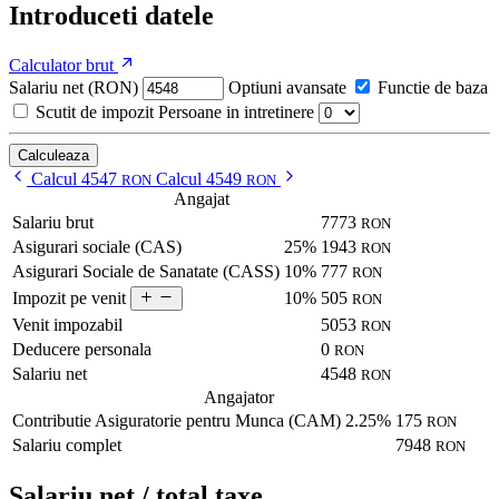
Introduceti datele
Calculator brut
Salariu net (RON)
Optiuni avansate
Functie de baza
Scutit de impozit
Persoane in intretinere
Calculeaza
Calcul 4547
Calcul 4549
RON
RON
Angajat
Salariu brut
7773
RON
Asigurari sociale (CAS)
25%
1943
RON
Asigurari Sociale de Sanatate (CASS)
10%
777
RON
10%
505
Impozit pe venit
RON
Venit impozabil
5053
RON
Deducere personala
0
RON
Salariu net
4548
RON
Angajator
Contributie Asiguratorie pentru Munca (CAM)
2.25%
175
RON
Salariu complet
7948
RON
Salariu net / total taxe